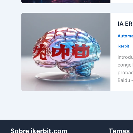
IA ER
Automa
ikerbit
Introd
congel
probad
Baidu –
Sobre ikerbit.com
Temas