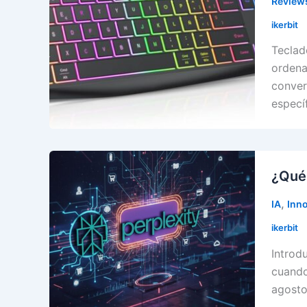
Reviews
ikerbit
Teclad
ordena
conver
especí
¿Qué 
,
IA
Inn
ikerbit
Introd
cuando
agosto