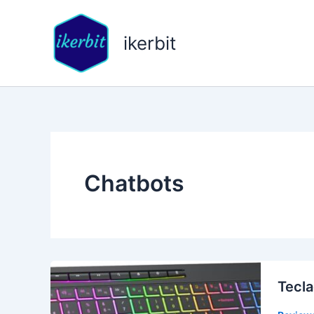
Ir
al
ikerbit
contenido
Chatbots
Tecla