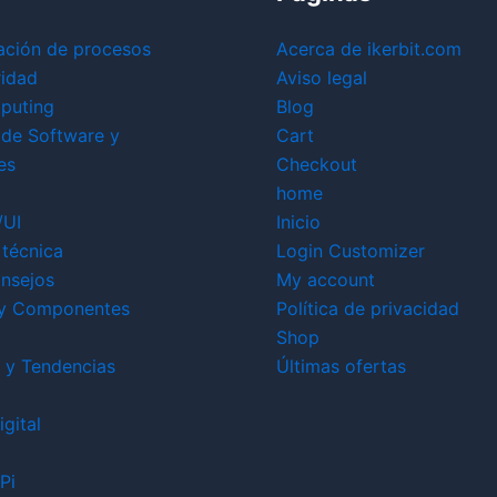
ación de procesos
Acerca de ikerbit.com
ridad
Aviso legal
puting
Blog
 de Software y
Cart
es
Checkout
home
/UI
Inicio
técnica
Login Customizer
nsejos
My account
y Componentes
Política de privacidad
Shop
 y Tendencias
Últimas ofertas
gital
Pi