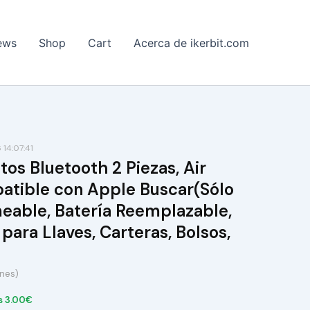
ews
Shop
Cart
Acerca de ikerbit.com
14:07:41
os Bluetooth 2 Piezas, Air
atible con Apple Buscar(Sólo
eable, Batería Reemplazable,
para Llaves, Carteras, Bolsos,
ones)
s 3.00€