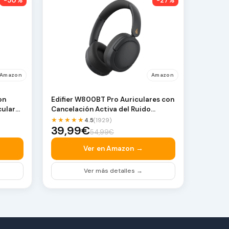
-50%
-27%
Amazon
Amazon
on
Edifier W800BT Pro Auriculares con
culares
Cancelación Activa del Ruido
Híbridos, Bluet…
★★★★★
4.5
(1929)
39,99€
54,99€
Ver en Amazon →
Ver más detalles →