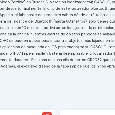
 "Modo Perdido" en Buscar. Si pierde su localizador tag CASCHO,
er devuelto fácilmente. El chip de este rastreador bluetooth tiene
 Apple ni el fabricante del producto saben dónde está tu artículo
fuera del alcance del Bluetooth (hasta 60 metros), sólo tienes qu
á una alerta en 10 minutos (activa antes los ajustes de notificaci
oche en la oficina, nuestras alertas de objetos perdidos te avisa
ASCHO se pueden utilizar para encontrar objetos más lejanos en l
 la aplicación de búsqueda de iOS para encontrar su CASCHO item 
indario.,IP67 Impermeable y Batería Reemplazable: El localizador 
temente duradero. Funciona con una pila de botón CR2032 que dura
Además, el exclusivo diseño de la tapa impide que los niños abran