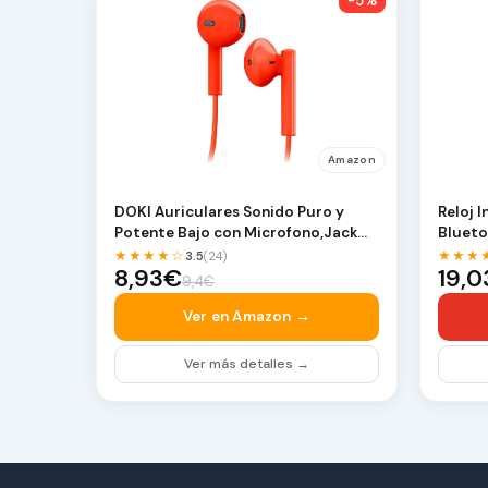
-5%
Amazon
DOKI Auriculares Sonido Puro y
Reloj 
Potente Bajo con Microfono,Jack
Blueto
3.5mm (Rojo)
Reloj 
★★★★☆
★★★
3.5
(24)
8,93€
19,
9,4€
Ver en Amazon →
Ver más detalles →