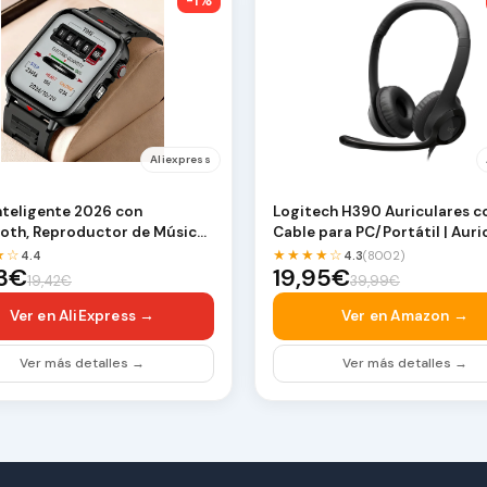
-1%
Aliexpress
Inteligente 2026 con
Logitech H390 Auriculares c
oth, Reproductor de Música,
Cable para PC/Portátil | Auri
Deportivo Di…
estéreo con …
★☆
★★★★☆
4.4
4.3
(8002)
03€
19,95€
19,42€
39,99€
Ver en AliExpress →
Ver en Amazon →
Ver más detalles →
Ver más detalles →