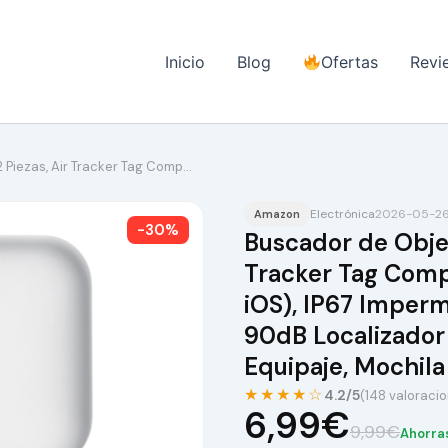
Inicio
Blog
Ofertas
Revi
 Piezas, Air Tracker Tag Comp…
Electrónica
2026-05-26 
Amazon
-30%
Buscador de Objet
Tracker Tag Comp
iOS), IP67 Imperm
90dB Localizador 
Equipaje, Mochila
★★★★☆
4.2/5
(148 valoraci
6,99€
9,99€
Ahorra