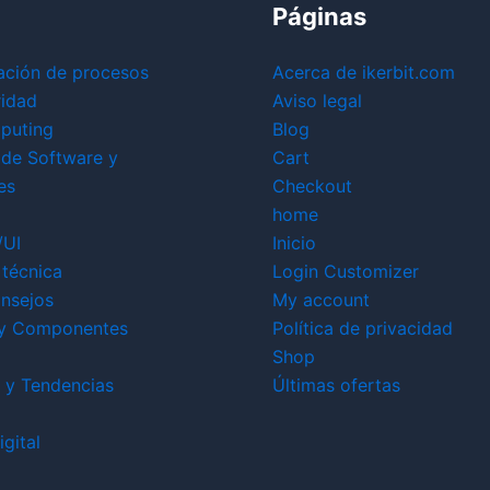
Páginas
ación de procesos
Acerca de ikerbit.com
ridad
Aviso legal
puting
Blog
 de Software y
Cart
es
Checkout
home
/UI
Inicio
técnica
Login Customizer
nsejos
My account
y Componentes
Política de privacidad
Shop
 y Tendencias
Últimas ofertas
gital