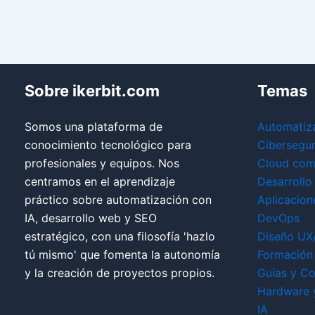
Sobre ikerbit.com
Temas
Somos una plataforma de
Automatiz
conocimiento tecnológico para
Cibersegu
profesionales y equipos. Nos
Cloud com
centramos en el aprendizaje
Desarrollo
práctico sobre automatización con
Aplicacion
IA, desarrollo web y SEO
DevOps
estratégico, con una filosofía 'hazlo
Diseño UX
tú mismo' que fomenta la autonomía
Formación 
y la creación de proyectos propios.
Guías y Co
Hardware 
IA