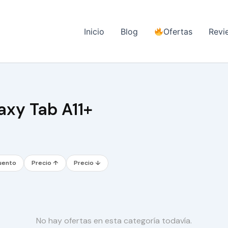
Inicio
Blog
Ofertas
Revi
axy Tab A11+
uento
Precio ↑
Precio ↓
No hay ofertas en esta categoría todavía.