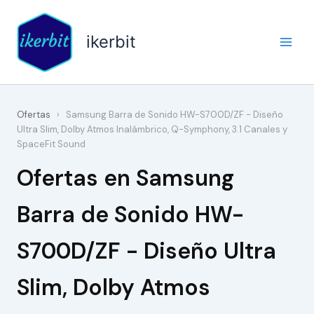
Ir
al
ikerbit
contenido
Ofertas
›
Samsung Barra de Sonido HW-S700D/ZF - Diseño
Ultra Slim, Dolby Atmos Inalámbrico, Q-Symphony, 3.1 Canales y
SpaceFit Sound
Ofertas en Samsung
Barra de Sonido HW-
S700D/ZF - Diseño Ultra
Slim, Dolby Atmos