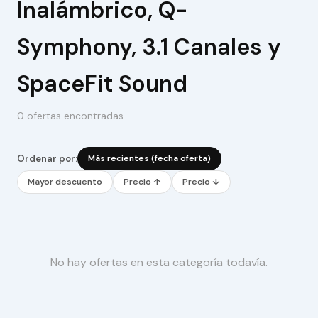
Inalámbrico, Q-
Symphony, 3.1 Canales y
SpaceFit Sound
0 ofertas encontradas
Ordenar por:
Más recientes (fecha oferta)
Mayor descuento
Precio ↑
Precio ↓
No hay ofertas en esta categoría todavía.