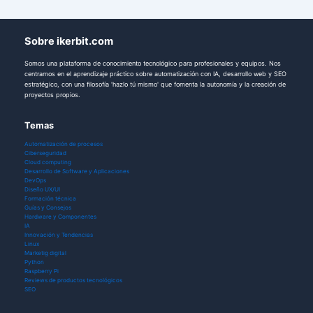
Sobre ikerbit.com
Somos una plataforma de conocimiento tecnológico para profesionales y equipos. Nos
centramos en el aprendizaje práctico sobre automatización con IA, desarrollo web y SEO
estratégico, con una filosofía 'hazlo tú mismo' que fomenta la autonomía y la creación de
proyectos propios.
Temas
Automatización de procesos
Ciberseguridad
Cloud computing
Desarrollo de Software y Aplicaciones
DevOps
Diseño UX/UI
Formación técnica
Guías y Consejos
Hardware y Componentes
IA
Innovación y Tendencias
Linux
Marketig digital
Python
Raspberry Pi
Reviews de productos tecnológicos
SEO