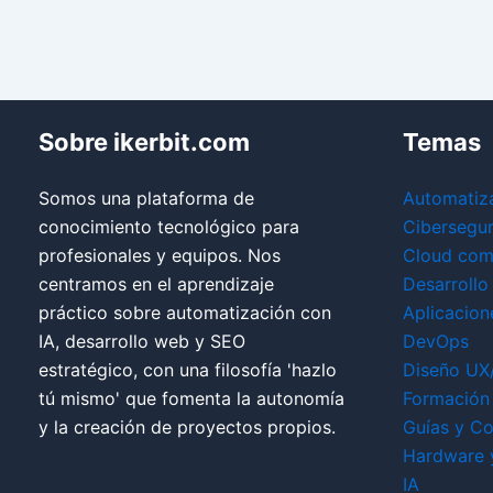
Sobre ikerbit.com
Temas
Somos una plataforma de
Automatiz
conocimiento tecnológico para
Cibersegu
profesionales y equipos. Nos
Cloud com
centramos en el aprendizaje
Desarrollo
práctico sobre automatización con
Aplicacion
IA, desarrollo web y SEO
DevOps
estratégico, con una filosofía 'hazlo
Diseño UX
tú mismo' que fomenta la autonomía
Formación 
y la creación de proyectos propios.
Guías y Co
Hardware 
IA