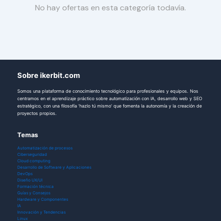
No hay ofertas en esta categoría todavía.
Sobre ikerbit.com
Somos una plataforma de conocimiento tecnológico para profesionales y equipos. Nos
centramos en el aprendizaje práctico sobre automatización con IA, desarrollo web y SEO
estratégico, con una filosofía 'hazlo tú mismo' que fomenta la autonomía y la creación de
proyectos propios.
Temas
Automatización de procesos
Ciberseguridad
Cloud computing
Desarrollo de Software y Aplicaciones
DevOps
Diseño UX/UI
Formación técnica
Guías y Consejos
Hardware y Componentes
IA
Innovación y Tendencias
Linux