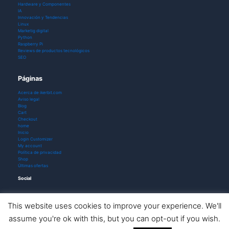
Hardware y Componentes
IA
Innovación y Tendencias
Linux
Marketig digital
Python
Raspberry Pi
Reviews de productos tecnológicos
SEO
Páginas
Acerca de ikerbit.com
Aviso legal
Blog
Cart
Checkout
home
Inicio
Login Customizer
My account
Política de privacidad
Shop
Últimas ofertas
Social
This website uses cookies to improve your experience. We'll
assume you're ok with this, but you can opt-out if you wish.
Todos los derechos © 2026 ikerbit |
Aviso de afiliación