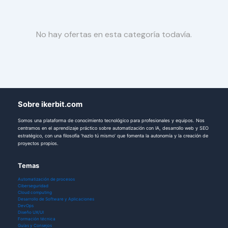
No hay ofertas en esta categoría todavía.
Sobre ikerbit.com
Somos una plataforma de conocimiento tecnológico para profesionales y equipos. Nos
centramos en el aprendizaje práctico sobre automatización con IA, desarrollo web y SEO
estratégico, con una filosofía 'hazlo tú mismo' que fomenta la autonomía y la creación de
proyectos propios.
Temas
Automatización de procesos
Ciberseguridad
Cloud computing
Desarrollo de Software y Aplicaciones
DevOps
Diseño UX/UI
Formación técnica
Guías y Consejos