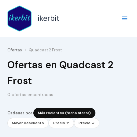
Ir
al
ikerbit
contenido
Ofertas
›
Quadcast 2 Frost
Ofertas en Quadcast 2
Frost
0 ofertas encontradas
Ordenar por:
Más recientes (fecha oferta)
Mayor descuento
Precio ↑
Precio ↓