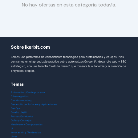
No hay ofertas en esta categoría todavía.
Sobre ikerbit.com
Somos una plataforma de conocimiento tecnológico para profesionales y equipos. Nos
centramos en el aprendizaje práctico sobre automatización con IA, desarrollo web y SEO
estratégico, con una filosofía 'hazlo tú mismo' que fomenta la autonomía y la creación de
proyectos propios.
Temas
Automatización de procesos
Ciberseguridad
Cloud computing
Desarrollo de Software y Aplicaciones
DevOps
Diseño UX/UI
Formación técnica
Guías y Consejos
Hardware y Componentes
IA
Innovación y Tendencias
Linux