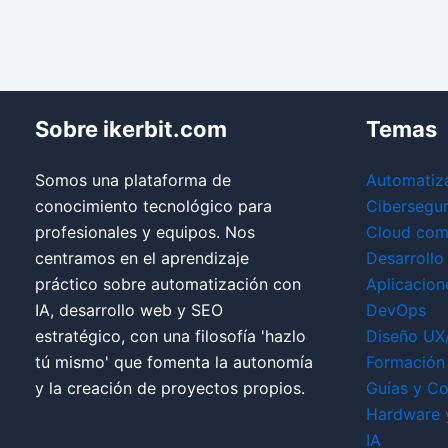
Sobre ikerbit.com
Temas
Somos una plataforma de
Automatiz
conocimiento tecnológico para
Cibersegu
profesionales y equipos. Nos
Cloud com
centramos en el aprendizaje
Desarrollo
práctico sobre automatización con
Aplicacion
IA, desarrollo web y SEO
DevOps
estratégico, con una filosofía 'hazlo
Diseño UX
tú mismo' que fomenta la autonomía
Formación 
y la creación de proyectos propios.
Guías y Co
Hardware 
IA