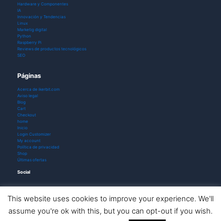
Hardware y Componentes
IA
Innovación y Tendencias
Linux
Marketig digital
Python
Raspberry Pi
Reviews de productos tecnológicos
SEO
Páginas
Acerca de ikerbit.com
Aviso legal
Blog
Cart
Checkout
home
Inicio
Login Customizer
My account
Política de privacidad
Shop
Últimas ofertas
Social
This website uses cookies to improve your experience. We'll
assume you're ok with this, but you can opt-out if you wish.
Todos los derechos © 2026 ikerbit |
Aviso de afiliación