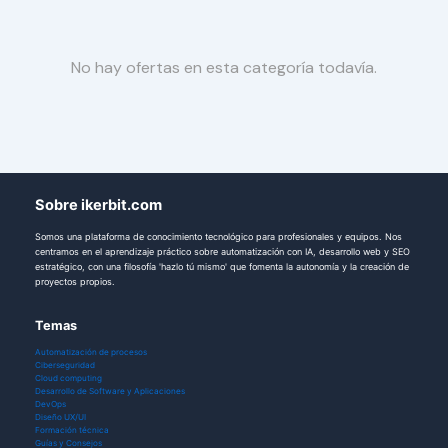
No hay ofertas en esta categoría todavía.
Sobre ikerbit.com
Somos una plataforma de conocimiento tecnológico para profesionales y equipos. Nos
centramos en el aprendizaje práctico sobre automatización con IA, desarrollo web y SEO
estratégico, con una filosofía 'hazlo tú mismo' que fomenta la autonomía y la creación de
proyectos propios.
Temas
Automatización de procesos
Ciberseguridad
Cloud computing
Desarrollo de Software y Aplicaciones
DevOps
Diseño UX/UI
Formación técnica
Guías y Consejos