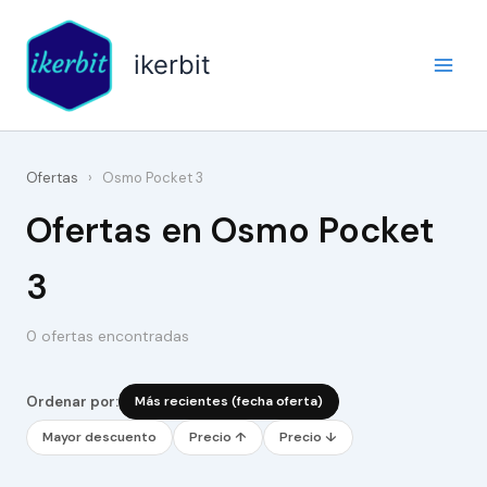
Ir
al
ikerbit
contenido
Ofertas
›
Osmo Pocket 3
Ofertas en Osmo Pocket
3
0 ofertas encontradas
Ordenar por:
Más recientes (fecha oferta)
Mayor descuento
Precio ↑
Precio ↓