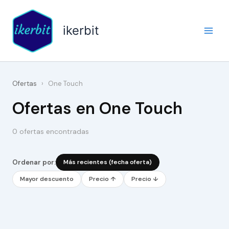
Ir
al
ikerbit
contenido
Ofertas
›
One Touch
Ofertas en One Touch
0 ofertas encontradas
Ordenar por:
Más recientes (fecha oferta)
Mayor descuento
Precio ↑
Precio ↓