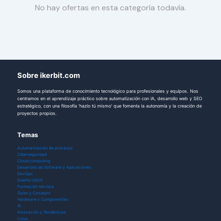
No hay ofertas en esta categoría todavía.
Sobre ikerbit.com
Somos una plataforma de conocimiento tecnológico para profesionales y equipos. Nos
centramos en el aprendizaje práctico sobre automatización con IA, desarrollo web y SEO
estratégico, con una filosofía 'hazlo tú mismo' que fomenta la autonomía y la creación de
proyectos propios.
Temas
Automatización de procesos
Ciberseguridad
Cloud computing
Desarrollo de Software y Aplicaciones
DevOps
Diseño UX/UI
Formación técnica
Guías y Consejos
Hardware y Componentes
IA
Innovación y Tendencias
Linux