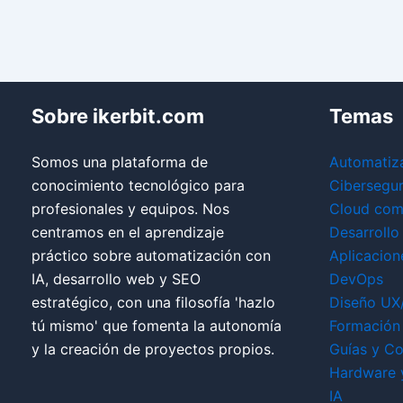
Sobre ikerbit.com
Temas
Somos una plataforma de
Automatiz
conocimiento tecnológico para
Cibersegu
profesionales y equipos. Nos
Cloud com
centramos en el aprendizaje
Desarrollo
práctico sobre automatización con
Aplicacion
IA, desarrollo web y SEO
DevOps
estratégico, con una filosofía 'hazlo
Diseño UX
tú mismo' que fomenta la autonomía
Formación 
y la creación de proyectos propios.
Guías y Co
Hardware 
IA