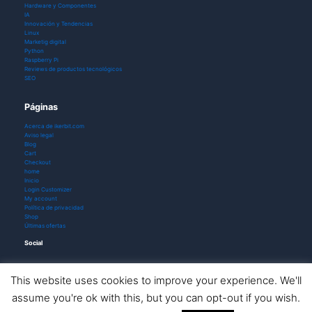
Hardware y Componentes
IA
Innovación y Tendencias
Linux
Marketig digital
Python
Raspberry Pi
Reviews de productos tecnológicos
SEO
Páginas
Acerca de ikerbit.com
Aviso legal
Blog
Cart
Checkout
home
Inicio
Login Customizer
My account
Política de privacidad
Shop
Últimas ofertas
Social
This website uses cookies to improve your experience. We'll
assume you're ok with this, but you can opt-out if you wish.
Todos los derechos © 2026 ikerbit |
Aviso de afiliación