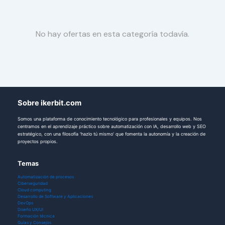
No hay ofertas en esta categoría todavía.
Sobre ikerbit.com
Somos una plataforma de conocimiento tecnológico para profesionales y equipos. Nos
centramos en el aprendizaje práctico sobre automatización con IA, desarrollo web y SEO
estratégico, con una filosofía 'hazlo tú mismo' que fomenta la autonomía y la creación de
proyectos propios.
Temas
Automatización de procesos
Ciberseguridad
Cloud computing
Desarrollo de Software y Aplicaciones
DevOps
Diseño UX/UI
Formación técnica
Guías y Consejos