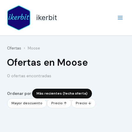
Ir
al
ikerbit
contenido
Ofertas
›
Moose
Ofertas en Moose
0 ofertas encontradas
Ordenar por:
Más recientes (fecha oferta)
Mayor descuento
Precio ↑
Precio ↓