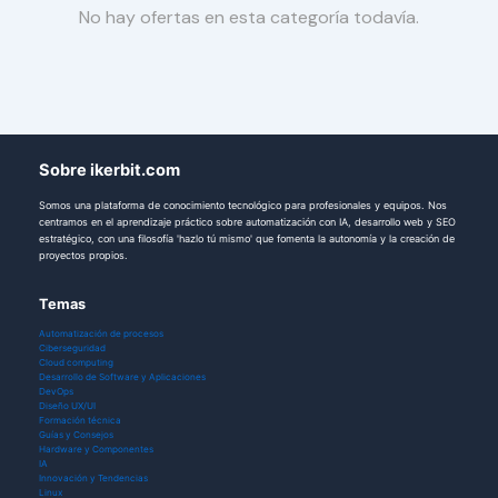
No hay ofertas en esta categoría todavía.
Sobre ikerbit.com
Somos una plataforma de conocimiento tecnológico para profesionales y equipos. Nos
centramos en el aprendizaje práctico sobre automatización con IA, desarrollo web y SEO
estratégico, con una filosofía 'hazlo tú mismo' que fomenta la autonomía y la creación de
proyectos propios.
Temas
Automatización de procesos
Ciberseguridad
Cloud computing
Desarrollo de Software y Aplicaciones
DevOps
Diseño UX/UI
Formación técnica
Guías y Consejos
Hardware y Componentes
IA
Innovación y Tendencias
Linux