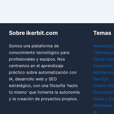
Sobre ikerbit.com
Temas
Somos una plataforma de
Automatiz
conocimiento tecnológico para
Cibersegu
profesionales y equipos. Nos
Cloud com
centramos en el aprendizaje
Desarrollo
práctico sobre automatización con
Aplicacion
IA, desarrollo web y SEO
DevOps
estratégico, con una filosofía 'hazlo
Diseño UX
tú mismo' que fomenta la autonomía
Formación 
y la creación de proyectos propios.
Guías y Co
Hardware 
IA