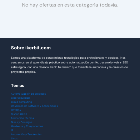
No hay ofertas en esta categoría todavía.
Sobre ikerbit.com
Somos una plataforma de conocimiento tecnológico para profesionales y equipos. Nos
centramos en el aprendizaje práctico sobre automatización con IA, desarrollo web y SEO
estratégico, con una filosofía 'hazlo tú mismo' que fomenta la autonomía y la creación de
proyectos propios.
Temas
Automatización de procesos
Ciberseguridad
Cloud computing
Desarrollo de Software y Aplicaciones
DevOps
Diseño UX/UI
Formación técnica
Guías y Consejos
Hardware y Componentes
IA
Innovación y Tendencias
Linux