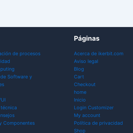
Páginas
ación de procesos
Acerca de ikerbit.com
ridad
Aviso legal
puting
Blog
 de Software y
Cart
es
Checkout
home
/UI
Inicio
técnica
Login Customizer
nsejos
My account
y Componentes
Política de privacidad
Shop