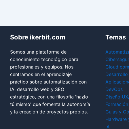
Sobre ikerbit.com
Temas
Somos una plataforma de
Automatiz
conocimiento tecnológico para
Cibersegu
profesionales y equipos. Nos
Cloud com
centramos en el aprendizaje
Desarrollo
práctico sobre automatización con
Aplicacion
IA, desarrollo web y SEO
DevOps
estratégico, con una filosofía 'hazlo
Diseño UX
tú mismo' que fomenta la autonomía
Formación 
y la creación de proyectos propios.
Guías y Co
Hardware 
IA