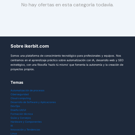
No hay ofertas en esta categoría todavía.
Sobre ikerbit.com
Somos una plataforma de conocimiento tecnológico para profesionales y equipos. Nos
centramos en el aprendizaje práctico sobre automatización con IA, desarrollo web y SEO
estratégico, con una filosofía 'hazlo tú mismo' que fomenta la autonomía y la creación de
proyectos propios.
Temas
Automatización de procesos
Ciberseguridad
Cloud computing
Desarrollo de Software y Aplicaciones
DevOps
Diseño UX/UI
Formación técnica
Guías y Consejos
Hardware y Componentes
IA
Innovación y Tendencias
Linux