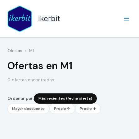
Ir
al
ikerbit
contenido
Ofertas
›
M1
Ofertas en M1
0 ofertas encontradas
Ordenar por:
Más recientes (fecha oferta)
Mayor descuento
Precio ↑
Precio ↓