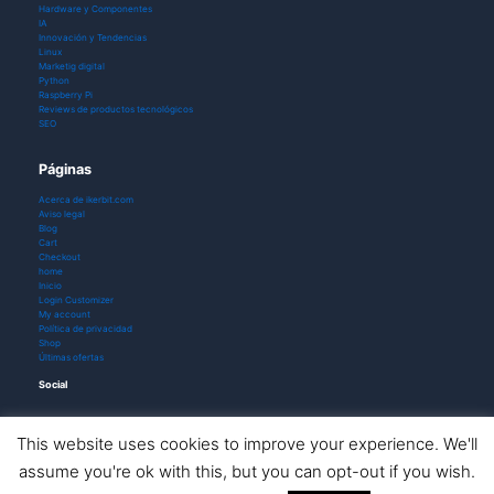
Hardware y Componentes
IA
Innovación y Tendencias
Linux
Marketig digital
Python
Raspberry Pi
Reviews de productos tecnológicos
SEO
Páginas
Acerca de ikerbit.com
Aviso legal
Blog
Cart
Checkout
home
Inicio
Login Customizer
My account
Política de privacidad
Shop
Últimas ofertas
Social
This website uses cookies to improve your experience. We'll
assume you're ok with this, but you can opt-out if you wish.
Todos los derechos © 2026 ikerbit |
Aviso de afiliación