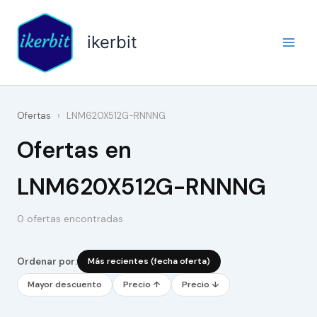
Ir
al
ikerbit
contenido
Ofertas
›
LNM620X512G-RNNNG
Ofertas en
LNM620X512G-RNNNG
0 ofertas encontradas
Ordenar por:
Más recientes (fecha oferta)
Mayor descuento
Precio ↑
Precio ↓