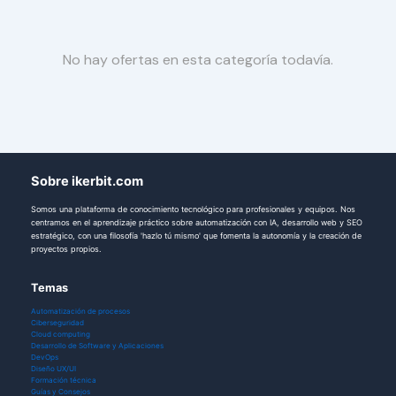
No hay ofertas en esta categoría todavía.
Sobre ikerbit.com
Somos una plataforma de conocimiento tecnológico para profesionales y equipos. Nos
centramos en el aprendizaje práctico sobre automatización con IA, desarrollo web y SEO
estratégico, con una filosofía 'hazlo tú mismo' que fomenta la autonomía y la creación de
proyectos propios.
Temas
Automatización de procesos
Ciberseguridad
Cloud computing
Desarrollo de Software y Aplicaciones
DevOps
Diseño UX/UI
Formación técnica
Guías y Consejos