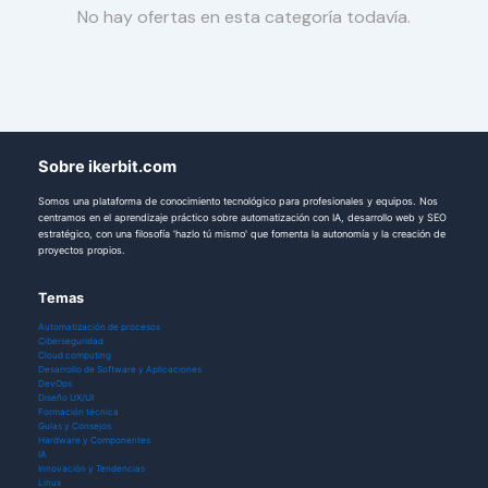
No hay ofertas en esta categoría todavía.
Sobre ikerbit.com
Somos una plataforma de conocimiento tecnológico para profesionales y equipos. Nos
centramos en el aprendizaje práctico sobre automatización con IA, desarrollo web y SEO
estratégico, con una filosofía 'hazlo tú mismo' que fomenta la autonomía y la creación de
proyectos propios.
Temas
Automatización de procesos
Ciberseguridad
Cloud computing
Desarrollo de Software y Aplicaciones
DevOps
Diseño UX/UI
Formación técnica
Guías y Consejos
Hardware y Componentes
IA
Innovación y Tendencias
Linux