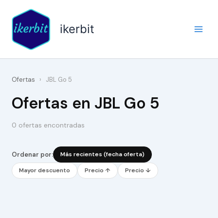
Ir
al
ikerbit
contenido
Ofertas
›
JBL Go 5
Ofertas en JBL Go 5
0 ofertas encontradas
Ordenar por:
Más recientes (fecha oferta)
Mayor descuento
Precio ↑
Precio ↓