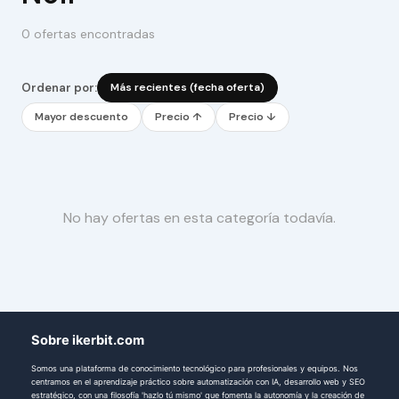
0 ofertas encontradas
Ordenar por:
Más recientes (fecha oferta)
Mayor descuento
Precio ↑
Precio ↓
No hay ofertas en esta categoría todavía.
Sobre ikerbit.com
Somos una plataforma de conocimiento tecnológico para profesionales y equipos. Nos
centramos en el aprendizaje práctico sobre automatización con IA, desarrollo web y SEO
estratégico, con una filosofía 'hazlo tú mismo' que fomenta la autonomía y la creación de