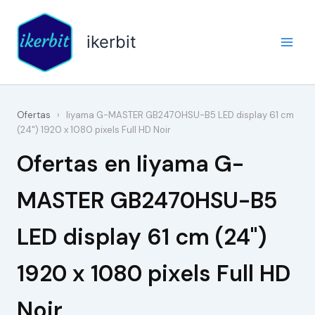
Ir
al
ikerbit
contenido
Ofertas
›
Iiyama G-MASTER GB2470HSU-B5 LED display 61 cm
(24") 1920 x 1080 pixels Full HD Noir
Ofertas en Iiyama G-
MASTER GB2470HSU-B5
LED display 61 cm (24")
1920 x 1080 pixels Full HD
Noir