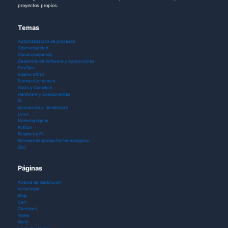
proyectos propios.
Temas
Automatización de procesos
Ciberseguridad
Cloud computing
Desarrollo de Software y Aplicaciones
DevOps
Diseño UX/UI
Formación técnica
Guías y Consejos
Hardware y Componentes
IA
Innovación y Tendencias
Linux
Marketig digital
Python
Raspberry Pi
Reviews de productos tecnológicos
SEO
Páginas
Acerca de ikerbit.com
Aviso legal
Blog
Cart
Checkout
home
Inicio