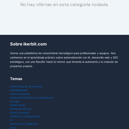
No hay ofertas en esta categoría todavía.
Sobre ikerbit.com
Somos una plataforma de conocimiento tecnológico para profesionales y equipos. Nos
centramos en el aprendizaje práctico sobre automatización con IA, desarrollo web y SEO
estratégico, con una filosofía 'hazlo tú mismo' que fomenta la autonomía y la creación de
proyectos propios.
Temas
Automatización de procesos
Ciberseguridad
Cloud computing
Desarrollo de Software y Aplicaciones
DevOps
Diseño UX/UI
Formación técnica
Guías y Consejos
Hardware y Componentes
IA
Innovación y Tendencias
Linux