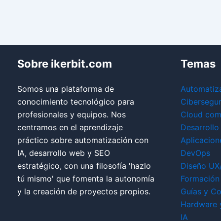
Sobre ikerbit.com
Temas
Somos una plataforma de
Automatiz
conocimiento tecnológico para
Cibersegu
profesionales y equipos. Nos
Cloud com
centramos en el aprendizaje
Desarrollo
práctico sobre automatización con
Aplicacion
IA, desarrollo web y SEO
DevOps
estratégico, con una filosofía 'hazlo
Diseño UX
tú mismo' que fomenta la autonomía
Formación 
y la creación de proyectos propios.
Guías y Co
Hardware 
IA