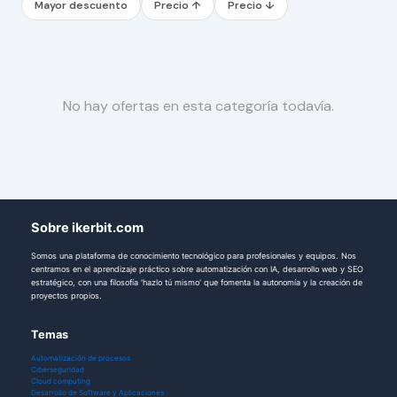
Mayor descuento
Precio ↑
Precio ↓
No hay ofertas en esta categoría todavía.
Sobre ikerbit.com
Somos una plataforma de conocimiento tecnológico para profesionales y equipos. Nos
centramos en el aprendizaje práctico sobre automatización con IA, desarrollo web y SEO
estratégico, con una filosofía 'hazlo tú mismo' que fomenta la autonomía y la creación de
proyectos propios.
Temas
Automatización de procesos
Ciberseguridad
Cloud computing
Desarrollo de Software y Aplicaciones