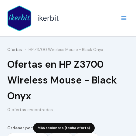
Ir
al
ikerbit
contenido
Ofertas
›
HP Z3700 Wireless Mouse - Black Onyx
Ofertas en HP Z3700
Wireless Mouse - Black
Onyx
0 ofertas encontradas
Ordenar por:
Más recientes (fecha oferta)