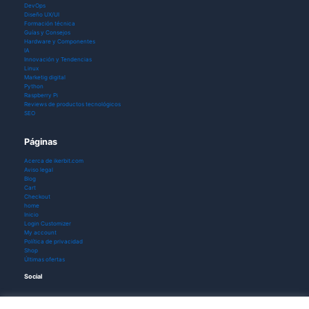
DevOps
Diseño UX/UI
Formación técnica
Guías y Consejos
Hardware y Componentes
IA
Innovación y Tendencias
Linux
Marketig digital
Python
Raspberry Pi
Reviews de productos tecnológicos
SEO
Páginas
Acerca de ikerbit.com
Aviso legal
Blog
Cart
Checkout
home
Inicio
Login Customizer
My account
Política de privacidad
Shop
Últimas ofertas
Social