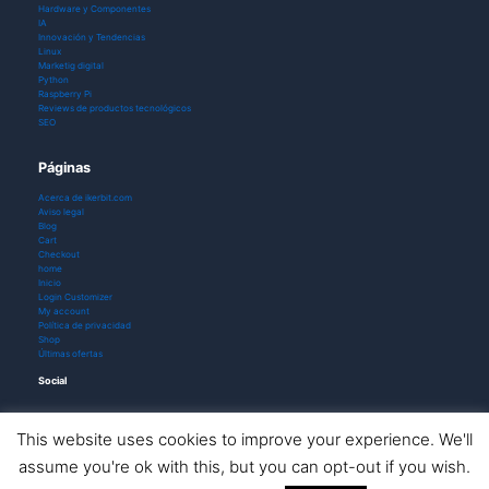
Hardware y Componentes
IA
Innovación y Tendencias
Linux
Marketig digital
Python
Raspberry Pi
Reviews de productos tecnológicos
SEO
Páginas
Acerca de ikerbit.com
Aviso legal
Blog
Cart
Checkout
home
Inicio
Login Customizer
My account
Política de privacidad
Shop
Últimas ofertas
Social
This website uses cookies to improve your experience. We'll
assume you're ok with this, but you can opt-out if you wish.
Todos los derechos © 2026 ikerbit |
Aviso de afiliación