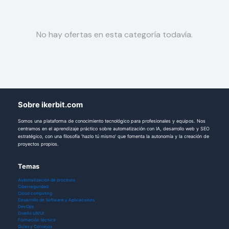
No hay ofertas en esta categoría todavía.
Sobre ikerbit.com
Somos una plataforma de conocimiento tecnológico para profesionales y equipos. Nos
centramos en el aprendizaje práctico sobre automatización con IA, desarrollo web y SEO
estratégico, con una filosofía 'hazlo tú mismo' que fomenta la autonomía y la creación de
proyectos propios.
Temas
Automatización de procesos
Ciberseguridad
Cloud computing
Desarrollo de Software y Aplicaciones
DevOps
Diseño UX/UI
Formación técnica
Guías y Consejos