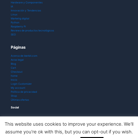
Hardware y Componentes
IA
Innovación y Tendencias
Linux
Marketig digital
Python
Raspberry Pi
Reviews de productos tecnológicos
SEO
Páginas
Acerca de ikerbit.com
Aviso legal
Blog
Cart
Checkout
home
Inicio
Login Customizer
My account
Política de privacidad
Shop
Últimas ofertas
Social
This website uses cookies to improve your experience. We'll
assume you're ok with this, but you can opt-out if you wish.
Todos los derechos © 2026 ikerbit |
Aviso de afiliación