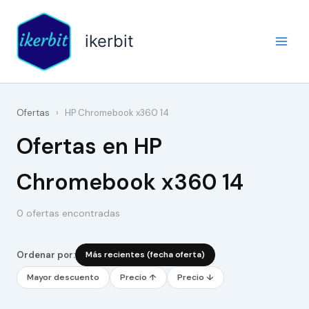
Ir
al
ikerbit
contenido
Ofertas
›
HP Chromebook x360 14
Ofertas en HP
Chromebook x360 14
0 ofertas encontradas
Ordenar por:
Más recientes (fecha oferta)
Mayor descuento
Precio ↑
Precio ↓