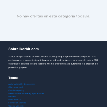
No hay ofertas en esta categoría todavía.
Sobre ikerbit.com
Somos una plataforma de conocimiento tecnológico para profesionales y equipos. Nos
centramos en el aprendizaje práctico sobre automatización con IA, desarrollo web y SEO
estratégico, con una filosofía 'hazlo tú mismo' que fomenta la autonomía y la creación de
proyectos propios.
Temas
Automatización de procesos
Ciberseguridad
Cloud computing
Desarrollo de Software y Aplicaciones
DevOps
Diseño UX/UI
Formación técnica
Guías y Consejos