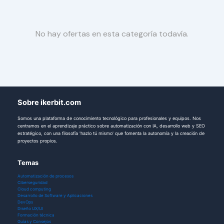
No hay ofertas en esta categoría todavía.
Sobre ikerbit.com
Somos una plataforma de conocimiento tecnológico para profesionales y equipos. Nos
centramos en el aprendizaje práctico sobre automatización con IA, desarrollo web y SEO
estratégico, con una filosofía 'hazlo tú mismo' que fomenta la autonomía y la creación de
proyectos propios.
Temas
Automatización de procesos
Ciberseguridad
Cloud computing
Desarrollo de Software y Aplicaciones
DevOps
Diseño UX/UI
Formación técnica
Guías y Consejos