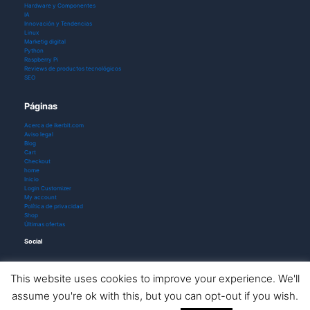
Hardware y Componentes
IA
Innovación y Tendencias
Linux
Marketig digital
Python
Raspberry Pi
Reviews de productos tecnológicos
SEO
Páginas
Acerca de ikerbit.com
Aviso legal
Blog
Cart
Checkout
home
Inicio
Login Customizer
My account
Política de privacidad
Shop
Últimas ofertas
Social
This website uses cookies to improve your experience. We'll
assume you're ok with this, but you can opt-out if you wish.
Todos los derechos © 2026 ikerbit |
Aviso de afiliación