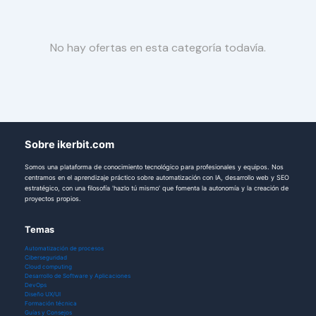
No hay ofertas en esta categoría todavía.
Sobre ikerbit.com
Somos una plataforma de conocimiento tecnológico para profesionales y equipos. Nos
centramos en el aprendizaje práctico sobre automatización con IA, desarrollo web y SEO
estratégico, con una filosofía 'hazlo tú mismo' que fomenta la autonomía y la creación de
proyectos propios.
Temas
Automatización de procesos
Ciberseguridad
Cloud computing
Desarrollo de Software y Aplicaciones
DevOps
Diseño UX/UI
Formación técnica
Guías y Consejos