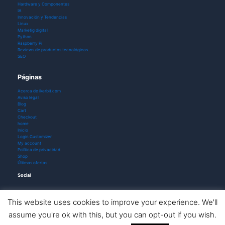
Hardware y Componentes
IA
Innovación y Tendencias
Linux
Marketig digital
Python
Raspberry Pi
Reviews de productos tecnológicos
SEO
Páginas
Acerca de ikerbit.com
Aviso legal
Blog
Cart
Checkout
home
Inicio
Login Customizer
My account
Política de privacidad
Shop
Últimas ofertas
Social
This website uses cookies to improve your experience. We'll
assume you're ok with this, but you can opt-out if you wish.
Todos los derechos © 2026 ikerbit |
Aviso de afiliación