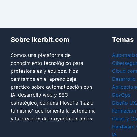
Sobre ikerbit.com
Temas
Somos una plataforma de
Automatiz
conocimiento tecnológico para
Cibersegu
profesionales y equipos. Nos
Cloud com
centramos en el aprendizaje
Desarrollo
práctico sobre automatización con
Aplicacion
IA, desarrollo web y SEO
DevOps
estratégico, con una filosofía 'hazlo
Diseño UX
tú mismo' que fomenta la autonomía
Formación 
y la creación de proyectos propios.
Guías y Co
Hardware 
IA