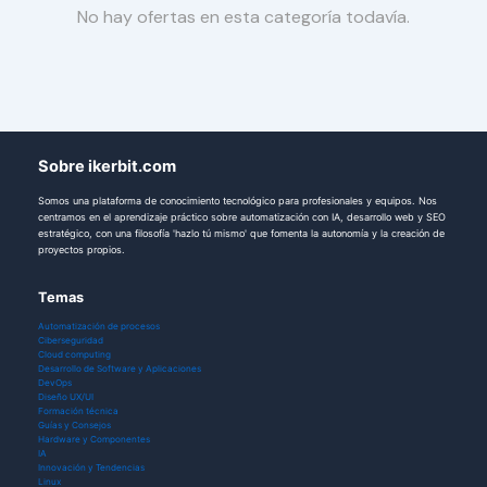
No hay ofertas en esta categoría todavía.
Sobre ikerbit.com
Somos una plataforma de conocimiento tecnológico para profesionales y equipos. Nos
centramos en el aprendizaje práctico sobre automatización con IA, desarrollo web y SEO
estratégico, con una filosofía 'hazlo tú mismo' que fomenta la autonomía y la creación de
proyectos propios.
Temas
Automatización de procesos
Ciberseguridad
Cloud computing
Desarrollo de Software y Aplicaciones
DevOps
Diseño UX/UI
Formación técnica
Guías y Consejos
Hardware y Componentes
IA
Innovación y Tendencias
Linux