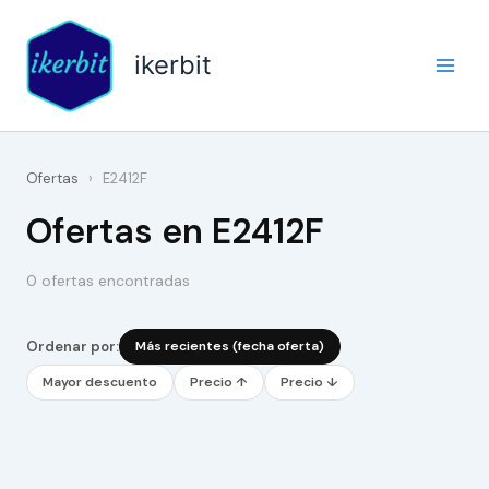
Ir
al
ikerbit
contenido
Ofertas
›
E2412F
Ofertas en E2412F
0 ofertas encontradas
Ordenar por:
Más recientes (fecha oferta)
Mayor descuento
Precio ↑
Precio ↓