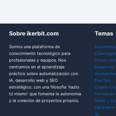
Sobre ikerbit.com
Temas
Somos una plataforma de
Automatiz
conocimiento tecnológico para
Cibersegu
profesionales y equipos. Nos
Cloud com
centramos en el aprendizaje
Desarrollo
práctico sobre automatización con
Aplicacion
IA, desarrollo web y SEO
DevOps
estratégico, con una filosofía 'hazlo
Diseño UX
tú mismo' que fomenta la autonomía
Formación 
y la creación de proyectos propios.
Guías y Co
Hardware 
IA