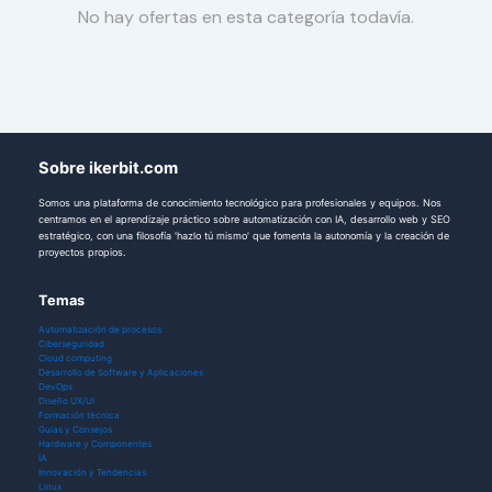
No hay ofertas en esta categoría todavía.
Sobre ikerbit.com
Somos una plataforma de conocimiento tecnológico para profesionales y equipos. Nos
centramos en el aprendizaje práctico sobre automatización con IA, desarrollo web y SEO
estratégico, con una filosofía 'hazlo tú mismo' que fomenta la autonomía y la creación de
proyectos propios.
Temas
Automatización de procesos
Ciberseguridad
Cloud computing
Desarrollo de Software y Aplicaciones
DevOps
Diseño UX/UI
Formación técnica
Guías y Consejos
Hardware y Componentes
IA
Innovación y Tendencias
Linux