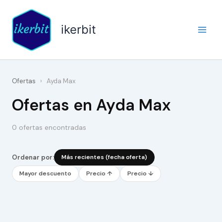
Ir
al
ikerbit
contenido
Ofertas
›
Ayda Max
Ofertas en Ayda Max
0 ofertas encontradas
Ordenar por:
Más recientes (fecha oferta)
Mayor descuento
Precio ↑
Precio ↓