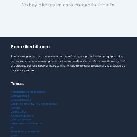
No hay ofertas en esta categoría todavía.
Sobre ikerbit.com
Somos una plataforma de conocimiento tecnológico para profesionales y equipos. Nos
centramos en el aprendizaje práctico sobre automatización con IA, desarrollo web y SEO
estratégico, con una filosofía 'hazlo tú mismo' que fomenta la autonomía y la creación de
proyectos propios.
Temas
Automatización de procesos
Ciberseguridad
Cloud computing
Desarrollo de Software y Aplicaciones
DevOps
Diseño UX/UI
Formación técnica
Guías y Consejos
Hardware y Componentes
IA
Innovación y Tendencias
Linux