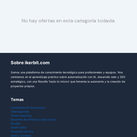
No hay ofertas en esta categoría todavía.
Sobre ikerbit.com
Somos una plataforma de conocimiento tecnológico para profesionales y equipos. Nos
centramos en el aprendizaje práctico sobre automatización con IA, desarrollo web y SEO
estratégico, con una filosofía 'hazlo tú mismo' que fomenta la autonomía y la creación de
proyectos propios.
Temas
Automatización de procesos
Ciberseguridad
Cloud computing
Desarrollo de Software y Aplicaciones
DevOps
Diseño UX/UI
Formación técnica
Guías y Consejos