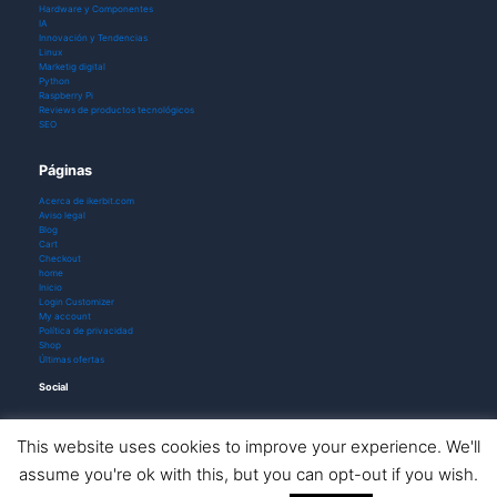
Hardware y Componentes
IA
Innovación y Tendencias
Linux
Marketig digital
Python
Raspberry Pi
Reviews de productos tecnológicos
SEO
Páginas
Acerca de ikerbit.com
Aviso legal
Blog
Cart
Checkout
home
Inicio
Login Customizer
My account
Política de privacidad
Shop
Últimas ofertas
Social
This website uses cookies to improve your experience. We'll
assume you're ok with this, but you can opt-out if you wish.
Todos los derechos © 2026 ikerbit |
Aviso de afiliación