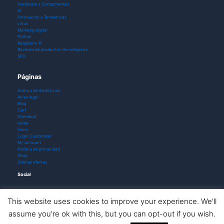
Hardware y Componentes
IA
Innovación y Tendencias
Linux
Marketig digital
Python
Raspberry Pi
Reviews de productos tecnológicos
SEO
Páginas
Acerca de ikerbit.com
Aviso legal
Blog
Cart
Checkout
home
Inicio
Login Customizer
My account
Política de privacidad
Shop
Últimas ofertas
Social
This website uses cookies to improve your experience. We'll
assume you're ok with this, but you can opt-out if you wish.
Todos los derechos © 2026 ikerbit |
Aviso de afiliación