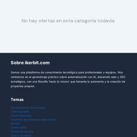
No hay ofertas en esta categoría todavía.
Sobre ikerbit.com
Somos una plataforma de conocimiento tecnológico para profesionales y equipos. Nos
centramos en el aprendizaje práctico sobre automatización con IA, desarrollo web y SEO
estratégico, con una filosofía 'hazlo tú mismo' que fomenta la autonomía y la creación de
proyectos propios.
Temas
Automatización de procesos
Ciberseguridad
Cloud computing
Desarrollo de Software y Aplicaciones
DevOps
Diseño UX/UI
Formación técnica
Guías y Consejos