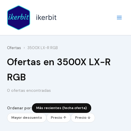
Ir
al
ikerbit
contenido
Ofertas
›
3500X LX-R RGB
Ofertas en 3500X LX-R
RGB
0 ofertas encontradas
Ordenar por:
Más recientes (fecha oferta)
Mayor descuento
Precio ↑
Precio ↓