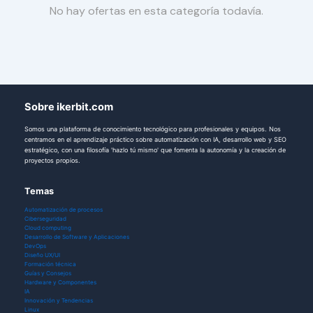
No hay ofertas en esta categoría todavía.
Sobre ikerbit.com
Somos una plataforma de conocimiento tecnológico para profesionales y equipos. Nos
centramos en el aprendizaje práctico sobre automatización con IA, desarrollo web y SEO
estratégico, con una filosofía 'hazlo tú mismo' que fomenta la autonomía y la creación de
proyectos propios.
Temas
Automatización de procesos
Ciberseguridad
Cloud computing
Desarrollo de Software y Aplicaciones
DevOps
Diseño UX/UI
Formación técnica
Guías y Consejos
Hardware y Componentes
IA
Innovación y Tendencias
Linux