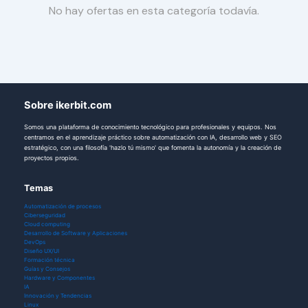
No hay ofertas en esta categoría todavía.
Sobre ikerbit.com
Somos una plataforma de conocimiento tecnológico para profesionales y equipos. Nos
centramos en el aprendizaje práctico sobre automatización con IA, desarrollo web y SEO
estratégico, con una filosofía 'hazlo tú mismo' que fomenta la autonomía y la creación de
proyectos propios.
Temas
Automatización de procesos
Ciberseguridad
Cloud computing
Desarrollo de Software y Aplicaciones
DevOps
Diseño UX/UI
Formación técnica
Guías y Consejos
Hardware y Componentes
IA
Innovación y Tendencias
Linux