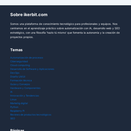
Sobre ikerbit.com
Somos una plataforma de conocimiento tecnológico para profesionales y equipos. Nos
centramos en el aprendizaje práctico sobre automatización con IA, desarrollo web y SEO
estratégico, con una filosofía 'hazlo tú mismo' que fomenta la autonomía y la creación de
proyectos propios.
Temas
Automatización de procesos
Ciberseguridad
Cloud computing
Desarrollo de Software y Aplicaciones
DevOps
Diseño UX/UI
Formación técnica
Guías y Consejos
Hardware y Componentes
IA
Innovación y Tendencias
Linux
Marketig digital
Python
Raspberry Pi
Reviews de productos tecnológicos
SEO
Páginas