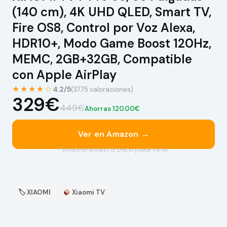
(140 cm), 4K UHD QLED, Smart TV,
Fire OS8, Control por Voz Alexa,
HDR10+, Modo Game Boost 120Hz,
MEMC, 2GB+32GB, Compatible
con Apple AirPlay
★★★★☆
4.2/5
(3775 valoraciones)
329€
449€
Ahorras 120.00€
Ver en Amazon →
* Enlace de afiliado. El precio puede variar.
🏷 XIAOMI
Xiaomi TV