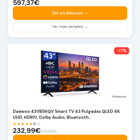
597,37€
Ver en Amazon →
Ver más detalles →
-17%
Amazon
Daewoo 43VB56QV Smart TV 43 Pulgadas QLED 4K
UHD, HDR10, Dolby Audio, Bluetooth…
★★★★★
5
(3)
232,99€
279,99€