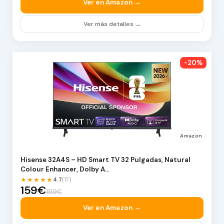
Ver en Amazon →
Ver más detalles →
-20%
Amazon
Hisense 32A4S – HD Smart TV 32 Pulgadas, Natural
Colour Enhancer, Dolby A…
★★★★★
4.7
(17)
159€
199€
Ver en Amazon →