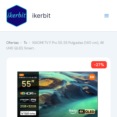
Ir
al
ikerbit
contenido
Ofertas
›
Tv
›
XIAOMI TV F Pro 55, 55 Pulgadas (140 cm), 4K
UHD QLED, Smart…
-27%