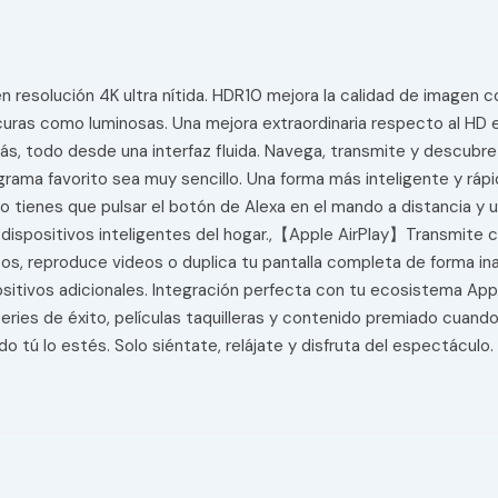
resolución 4K ultra nítida. HDR10 mejora la calidad de imagen c
uras como luminosas. Una mejora extraordinaria respecto al HD 
más, todo desde una interfaz fluida. Navega, transmite y descu
ama favorito sea muy sencillo. Una forma más inteligente y rápi
lo tienes que pulsar el botón de Alexa en el mando a distancia y 
s dispositivos inteligentes del hogar.,【Apple AirPlay】Transmite
os, reproduce videos o duplica tu pantalla completa de forma in
positivos adicionales. Integración perfecta con tu ecosistema Ap
e series de éxito, películas taquilleras y contenido premiado cuan
o tú lo estés. Solo siéntate, relájate y disfruta del espectáculo.