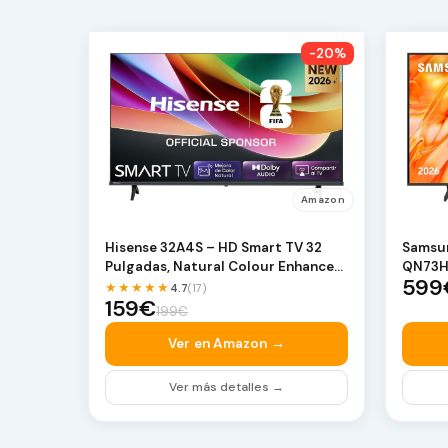
-20%
Amazon
Hisense 32A4S – HD Smart TV 32
Samsun
Pulgadas, Natural Colour Enhancer,
QN73H 
599
Dolby A…
Compa
★★★★★
4.7
(17)
159€
199€
Ver en Amazon →
Ver más detalles →