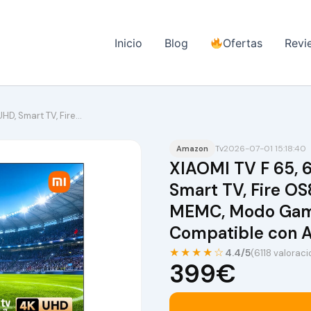
Inicio
Blog
Ofertas
Revi
HD, Smart TV, Fire…
Tv
2026-07-01 15:18:40
Amazon
XIAOMI TV F 65, 
Smart TV, Fire OS
MEMC, Modo Gam
Compatible con A
★★★★☆
4.4/5
(6118 valorac
399€