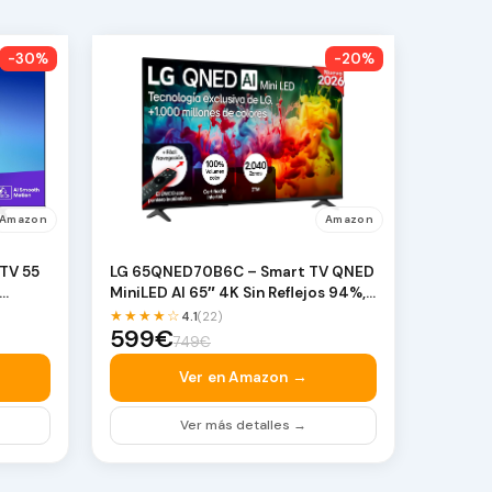
-30%
-20%
Amazon
Amazon
TV 55
LG 65QNED70B6C – Smart TV QNED
MiniLED AI 65″ 4K Sin Reflejos 94%,
…
★★★★☆
4.1
(22)
599€
749€
Ver en Amazon →
Ver más detalles →