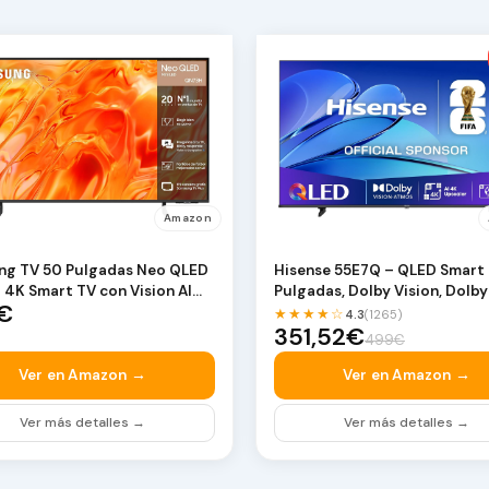
Amazon
g TV 50 Pulgadas Neo QLED
Hisense 55E7Q – QLED Smart 
4K Smart TV con Vision AI
Pulgadas, Dolby Vision, Dolby
€
nion, Quan…
Atmos, Mod…
★★★★☆
4.3
(1265)
351,52€
499€
Ver en Amazon →
Ver en Amazon →
Ver más detalles →
Ver más detalles →