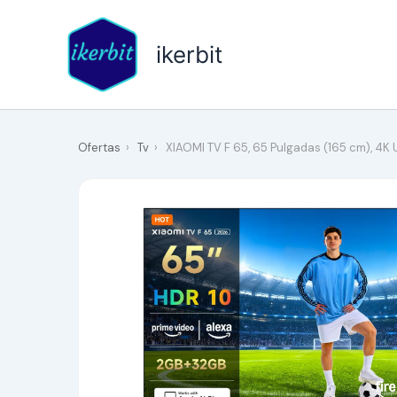
Ir
al
ikerbit
contenido
Ofertas
›
Tv
›
XIAOMI TV F 65, 65 Pulgadas (165 cm), 4K U