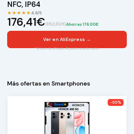
NFC, IP64
★★★★★
4.9/5
176,41€
352,82€
Ahorras 176.00€
Ver en AliExpress →
* Enlace de afiliado. El precio puede variar.
Más ofertas en Smartphones
-50%