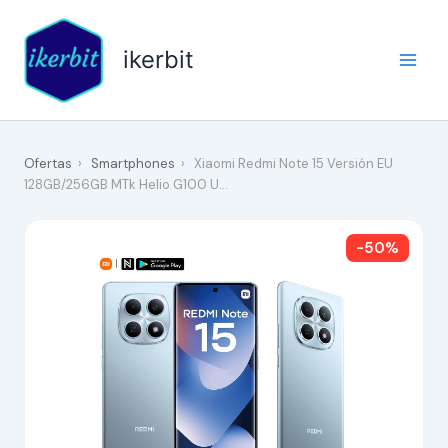
Ir
al
ikerbit
contenido
Ofertas
›
Smartphones
›
Xiaomi Redmi Note 15 Versión EU
128GB/256GB MTk Helio G100 U…
-50%