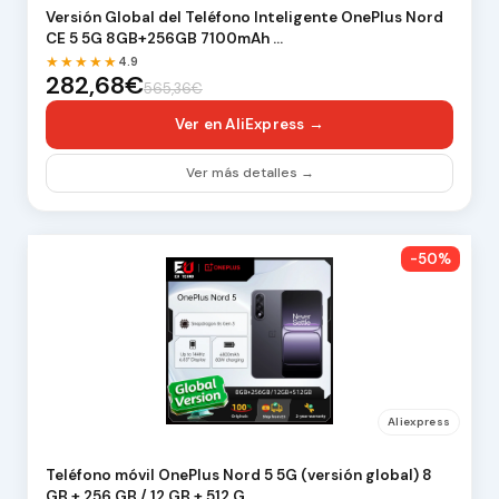
Versión Global del Teléfono Inteligente OnePlus Nord
CE 5 5G 8GB+256GB 7100mAh …
★★★★★
4.9
282,68€
565,36€
Ver en AliExpress →
Ver más detalles →
-50%
Aliexpress
Teléfono móvil OnePlus Nord 5 5G (versión global) 8
GB + 256 GB / 12 GB + 512 G…