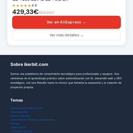
★★★★★
4.9
429,33€
858,66€
Ver en AliExpress →
Ver más detalles →
Sobre ikerbit.com
Somos una plataforma de conocimiento tecnológico para profesionales y equipos. Nos
centramos en el aprendizaje práctico sobre automatización con IA, desarrollo web y SEO
estratégico, con una filosofía 'hazlo tú mismo' que fomenta la autonomía y la creación de
proyectos propios.
Temas
Automatización de procesos
Ciberseguridad
Cloud computing
Desarrollo de Software y Aplicaciones
DevOps
Diseño UX/UI
Formación técnica