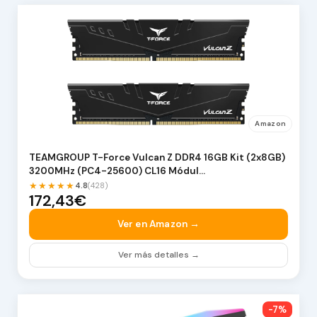
Amazon
TEAMGROUP T-Force Vulcan Z DDR4 16GB Kit (2x8GB)
3200MHz (PC4-25600) CL16 Módul…
★★★★★
4.8
(428)
172,43€
Ver en Amazon →
Ver más detalles →
-7%