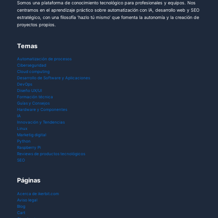
Somos una plataforma de conocimiento tecnológico para profesionales y equipos. Nos
centramos en el aprendizaje práctico sobre automatización con IA, desarrollo web y SEO
estratégico, con una filosofía 'hazlo tú mismo' que fomenta la autonomía y la creación de
proyectos propios.
Temas
Automatización de procesos
Ciberseguridad
Cloud computing
Desarrollo de Software y Aplicaciones
DevOps
Diseño UX/UI
Formación técnica
Guías y Consejos
Hardware y Componentes
IA
Innovación y Tendencias
Linux
Marketig digital
Python
Raspberry Pi
Reviews de productos tecnológicos
SEO
Páginas
Acerca de ikerbit.com
Aviso legal
Blog
Cart