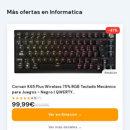
Más ofertas en Informatica
-41%
Amazon
Corsair K65 Plus Wireless 75% RGB Teclado Mecánico
para Juegos – Negro | QWERTY…
★★★★★
4.5
(17)
99,99€
169,99€
Ver en Amazon →
Ver más detalles →