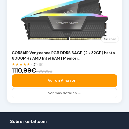
Amazon
CORSAIR Vengeance RGB DDR5 64GB (2 x 32GB) hasta
6000MHz AMD Intel RAM | Memori…
★★★★★
4.7
(416)
1110,99€
1199,99€
Ver en Amazon →
Ver más detalles →
Sobre ikerbit.com