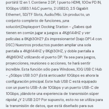
portátil 12 en 1. Contiene 2 DP, 1 puerto HDMI, 100w PD IN,
10Gbps USB3.1 A&C puerto, 2 USB2.0, 2.5 Gigabit
Ethernet, SD/TF Slots, Audio/Mic. Un producto, un
conjunto completo de funciones, ¡una
solución!,Displayport Docking Station - ¿Sabes qué
tienen en común jugar a juegos a 4K@144HZ y ver
películas a 8K@30HZ? ¡Es impresionante! (bajo DP1.4 con
DSC) Nuestros productos pueden ampliar una sola
pantalla a 4K@144HZ y 8K@30HZ, y doble pantalla a
4K@60HZ utilizando el puerto DP. Ya sea para juegos,
proyecciones, reuniones o acciones, te hará sentir
increíble. Esta función sólo para Windows.,10G USB C Hub
- ¿5Gbps USB 3.0? ¡Está anticuado! 10Gbps es ahora la
configuración principal. Este hub USB C está equipado
con un puerto USB-A de 10Gbps y un puerto USB-C de
10Gbps, ¡dándote una experiencia de transmisión súper
rápida! ¿Y 2 USB 2.0? Por supuesto, esto no se utiliza para
la transmisión de datos, que está diseñado para sus