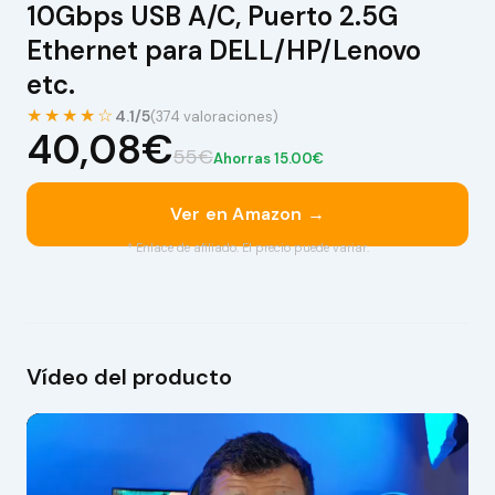
10Gbps USB A/C, Puerto 2.5G
Ethernet para DELL/HP/Lenovo
etc.
★★★★☆
4.1/5
(374 valoraciones)
40,08€
55€
Ahorras 15.00€
Ver en Amazon →
* Enlace de afiliado. El precio puede variar.
Vídeo del producto