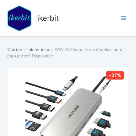
Ir
al
ikerbit
contenido
Ofertas
›
Informatica
›
WAVLINK Estación de Acoplamiento
para portátil, Displayport …
-27%