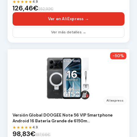
★★★★★
4.9
126,46€
252,92€
Ver en AliExpress →
Ver más detalles →
-50%
Aliexpress
Versión Global DOOGEE Note 56 VIP Smartphone
Android 16 Batería Grande de 6150m…
★★★★★
4.9
98,83€
197,66€