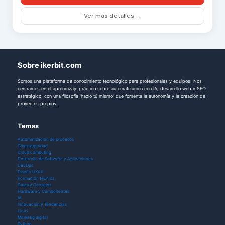
Ver más detalles →
Sobre ikerbit.com
Somos una plataforma de conocimiento tecnológico para profesionales y equipos. Nos
centramos en el aprendizaje práctico sobre automatización con IA, desarrollo web y SEO
estratégico, con una filosofía 'hazlo tú mismo' que fomenta la autonomía y la creación de
proyectos propios.
Temas
Automatización de procesos
Ciberseguridad
Cloud computing
Desarrollo de Software y Aplicaciones
DevOps
Diseño UX/UI
Formación técnica
Guías y Consejos
Hardware y Componentes
IA
Innovación y Tendencias
Linux
Marketig digital
Python