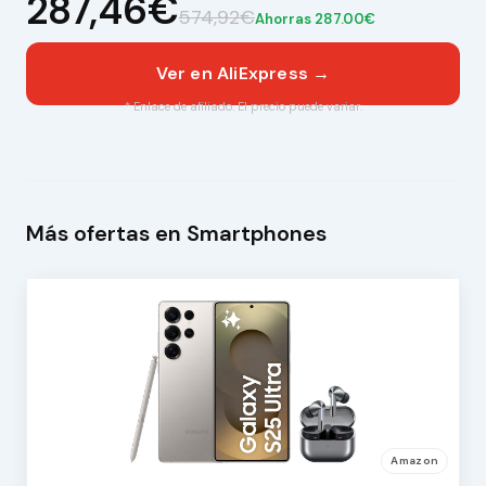
287,46€
574,92€
Ahorras 287.00€
Ver en AliExpress →
* Enlace de afiliado. El precio puede variar.
Más ofertas en Smartphones
Amazon