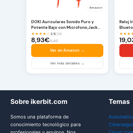
Amazon
DOKI Auriculares Sonido Puro y
Reloj 
Potente Bajo con Microfono,Jack
Blueto
3.5mm (Rojo)
Reloj 
★★★★☆
★★★
3.5
(24)
8,93€
19,
9,4€
Ver en Amazon →
Ver más detalles →
Sobre ikerbit.com
Temas
Somos una plataforma de
Automatiz
conocimiento tecnológico para
Cibersegu
profesionales y equipos. Nos
Cloud com