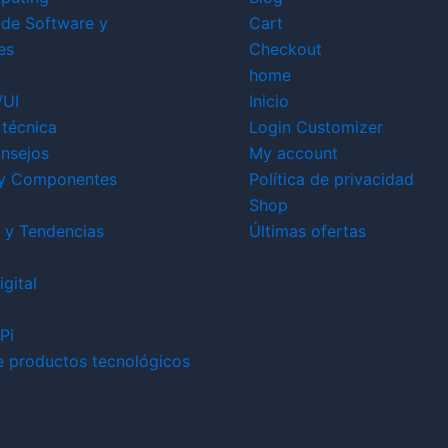
 de Software y
Cart
es
Checkout
home
/UI
Inicio
técnica
Login Customizer
nsejos
My account
y Componentes
Política de privacidad
Shop
 y Tendencias
Últimas ofertas
gital
Pi
e productos tecnológicos