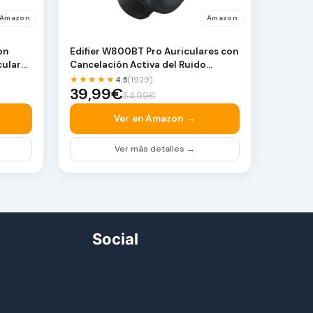
Amazon
Amazon
on
Edifier W800BT Pro Auriculares con
culares
Cancelación Activa del Ruido
Híbridos, Bluet…
★★★★★
4.5
(1929)
39,99€
54,99€
Ver en Amazon →
Ver más detalles →
Social