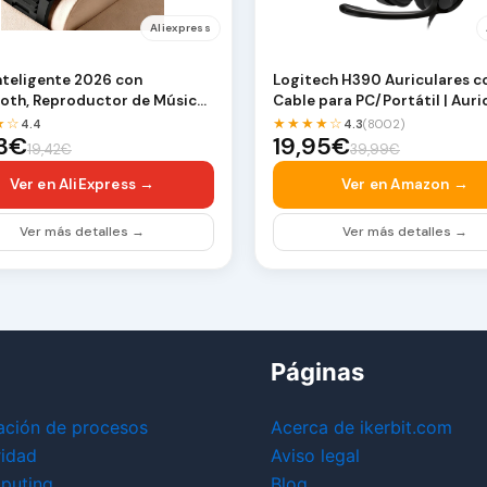
Aliexpress
Inteligente 2026 con
Logitech H390 Auriculares c
oth, Reproductor de Música,
Cable para PC/Portátil | Auri
Deportivo Di…
estéreo con …
★☆
★★★★☆
4.4
4.3
(8002)
03€
19,95€
19,42€
39,99€
Ver en AliExpress →
Ver en Amazon →
Ver más detalles →
Ver más detalles →
Páginas
ación de procesos
Acerca de ikerbit.com
ridad
Aviso legal
puting
Blog