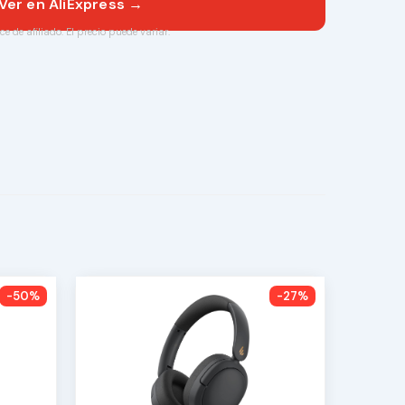
Ver en AliExpress →
ce de afiliado. El precio puede variar.
-50%
-27%