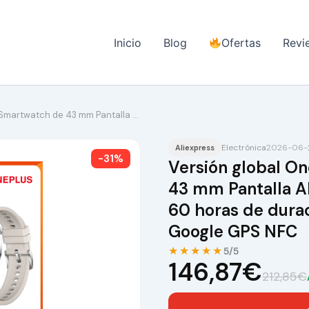
Inicio
Blog
Ofertas
Revi
 Smartwatch de 43 mm Pantalla …
Electrónica
2026-06-2
Aliexpress
-31%
Versión global O
43 mm Pantalla A
60 horas de durac
Google GPS NFC
★★★★★
5/5
146,87€
212,85€