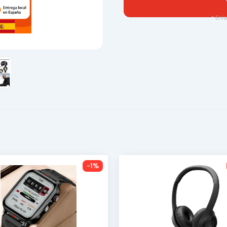
* Enla
-1%