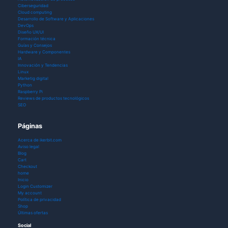
Ciberseguridad
Cloud computing
Desarrollo de Software y Aplicaciones
DevOps
Diseño UX/UI
Formación técnica
Guías y Consejos
Hardware y Componentes
IA
Innovación y Tendencias
Linux
Marketig digital
Python
Raspberry Pi
Reviews de productos tecnológicos
SEO
Páginas
Acerca de ikerbit.com
Aviso legal
Blog
Cart
Checkout
home
Inicio
Login Customizer
My account
Política de privacidad
Shop
Últimas ofertas
Social