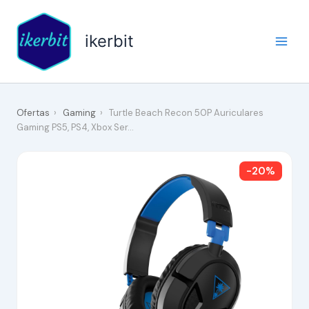
Ir
al
ikerbit
contenido
Ofertas
›
Gaming
›
Turtle Beach Recon 50P Auriculares
Gaming PS5, PS4, Xbox Ser…
-20%