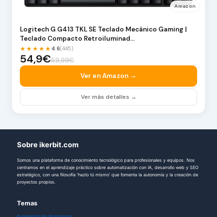
Amazon
Logitech G G413 TKL SE Teclado Mecánico Gaming |
Teclado Compacto Retroiluminad…
★★★★★
4.6
(445)
54,9€
69,99€
Ver en Amazon →
Ver más detalles →
Sobre ikerbit.com
Somos una plataforma de conocimiento tecnológico para profesionales y equipos. Nos
centramos en el aprendizaje práctico sobre automatización con IA, desarrollo web y SEO
estratégico, con una filosofía 'hazlo tú mismo' que fomenta la autonomía y la creación de
proyectos propios.
Temas
Automatización de procesos