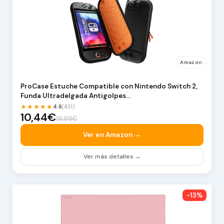
Amazon
ProCase Estuche Compatible con Nintendo Switch 2,
Funda Ultradelgada Antigolpes…
★★★★★
4.6
(431)
10,44€
19,99€
Ver en Amazon →
Ver más detalles →
-13%