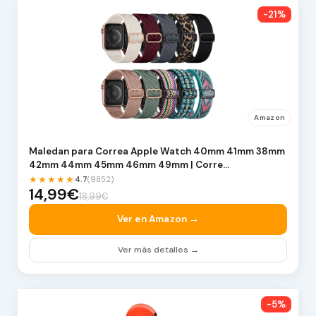
-21%
Amazon
Maledan para Correa Apple Watch 40mm 41mm 38mm
42mm 44mm 45mm 46mm 49mm | Corre…
★★★★★
4.7
(9852)
14,99€
18,99€
Ver en Amazon →
Ver más detalles →
-5%