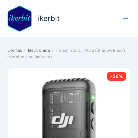
Ir
al
ikerbit
contenido
Ofertas
›
Electrónica
›
Transmisor DJI Mic 2 (Shadow Black),
micrófono inalámbrico c…
-36%