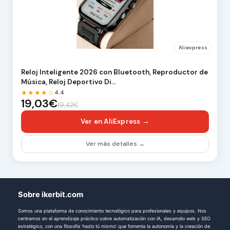
Aliexpress
Reloj Inteligente 2026 con Bluetooth, Reproductor de
Música, Reloj Deportivo Di…
★★★★☆
4.4
19,03€
19,42€
Ver en AliExpress →
Ver más detalles →
Sobre ikerbit.com
Somos una plataforma de conocimiento tecnológico para profesionales y equipos. Nos
centramos en el aprendizaje práctico sobre automatización con IA, desarrollo web y SEO
estratégico, con una filosofía 'hazlo tú mismo' que fomenta la autonomía y la creación de