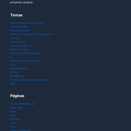
proyectos propios.
Temas
Automatización de procesos
Ciberseguridad
Cloud computing
Desarrollo de Software y Aplicaciones
DevOps
Diseño UX/UI
Formación técnica
Guías y Consejos
Hardware y Componentes
IA
Innovación y Tendencias
Linux
Marketig digital
Python
Raspberry Pi
Reviews de productos tecnológicos
SEO
Páginas
Acerca de ikerbit.com
Aviso legal
Blog
Cart
Checkout
home
Inicio
Login Customizer