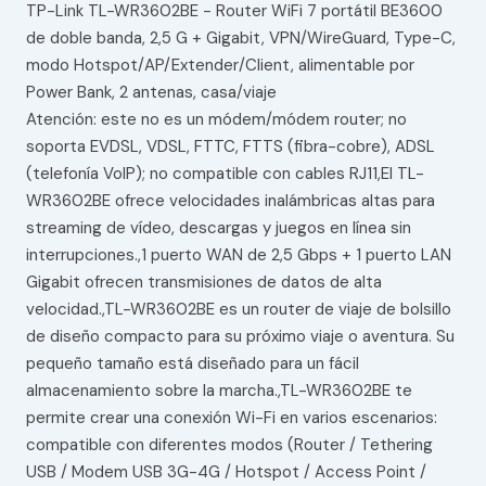
TP-Link TL-WR3602BE - Router WiFi 7 portátil BE3600
de doble banda, 2,5 G + Gigabit, VPN/WireGuard, Type-C,
modo Hotspot/AP/Extender/Client, alimentable por
Power Bank, 2 antenas, casa/viaje
Atención: este no es un módem/módem router; no
soporta EVDSL, VDSL, FTTC, FTTS (fibra-cobre), ADSL
(telefonía VoIP); no compatible con cables RJ11,El TL-
WR3602BE ofrece velocidades inalámbricas altas para
streaming de vídeo, descargas y juegos en línea sin
interrupciones.,1 puerto WAN de 2,5 Gbps + 1 puerto LAN
Gigabit ofrecen transmisiones de datos de alta
velocidad.,TL-WR3602BE es un router de viaje de bolsillo
de diseño compacto para su próximo viaje o aventura. Su
pequeño tamaño está diseñado para un fácil
almacenamiento sobre la marcha.,TL-WR3602BE te
permite crear una conexión Wi-Fi en varios escenarios:
compatible con diferentes modos (Router / Tethering
USB / Modem USB 3G-4G / Hotspot / Access Point /