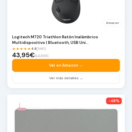
Amazon
Logitech M720 Triathlon Ratón Inalámbrico
Multidispositivo | Bluetooth, USB Uni…
★★★★★
4.6
(5441)
43,95€
64,99€
Ver en Amazon →
Ver más detalles →
-48%