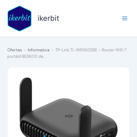
Ir
al
ikerbit
contenido
Ofertas
›
Informatica
›
TP-Link TL-WR3602BE – Router WiFi 7
portátil BE3600 de…