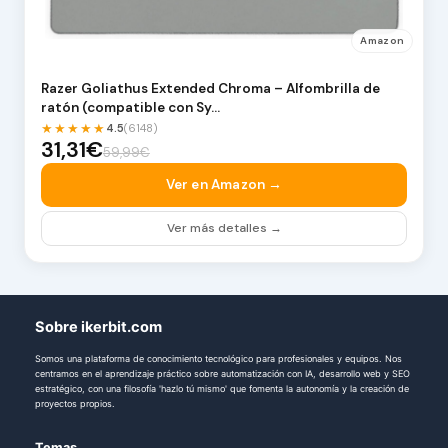
Amazon
Razer Goliathus Extended Chroma – Alfombrilla de
ratón (compatible con Sy…
★★★★★
4.5
(6148)
31,31€
59,99€
Ver en Amazon →
Ver más detalles →
Sobre ikerbit.com
Somos una plataforma de conocimiento tecnológico para profesionales y equipos. Nos
centramos en el aprendizaje práctico sobre automatización con IA, desarrollo web y SEO
estratégico, con una filosofía 'hazlo tú mismo' que fomenta la autonomía y la creación de
proyectos propios.
Temas