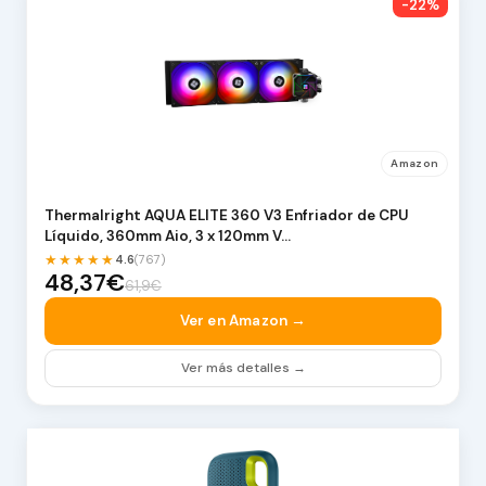
-22%
Amazon
Thermalright AQUA ELITE 360 V3 Enfriador de CPU
Líquido, 360mm Aio, 3 x 120mm V…
★★★★★
4.6
(767)
48,37€
61,9€
Ver en Amazon →
Ver más detalles →