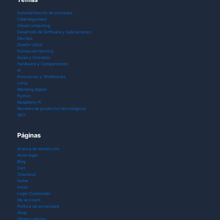
Automatización de procesos
Ciberseguridad
Cloud computing
Desarrollo de Software y Aplicaciones
DevOps
Diseño UX/UI
Formación técnica
Guías y Consejos
Hardware y Componentes
IA
Innovación y Tendencias
Linux
Marketig digital
Python
Raspberry Pi
Reviews de productos tecnológicos
SEO
Páginas
Acerca de ikerbit.com
Aviso legal
Blog
Cart
Checkout
home
Inicio
Login Customizer
My account
Política de privacidad
Shop
Últimas ofertas