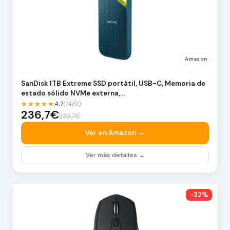
Amazon
SanDisk 1TB Extreme SSD portátil, USB-C, Memoria de
estado sólido NVMe externa,…
★★★★★
4.7
(7470)
236,7€
236,7€
Ver en Amazon →
Ver más detalles →
-32%