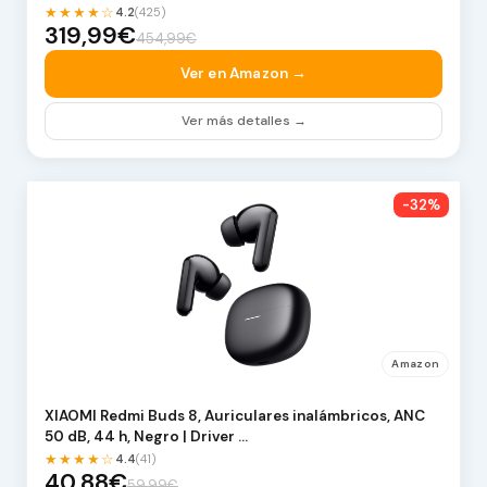
★★★★☆
4.2
(425)
319,99€
454,99€
Ver en Amazon →
Ver más detalles →
-32%
Amazon
XIAOMI Redmi Buds 8, Auriculares inalámbricos, ANC
50 dB, 44 h, Negro | Driver …
★★★★☆
4.4
(41)
40,88€
59,99€