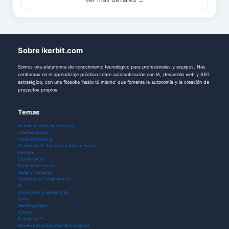
Ver más detalles →
Sobre ikerbit.com
Somos una plataforma de conocimiento tecnológico para profesionales y equipos. Nos
centramos en el aprendizaje práctico sobre automatización con IA, desarrollo web y SEO
estratégico, con una filosofía 'hazlo tú mismo' que fomenta la autonomía y la creación de
proyectos propios.
Temas
Automatización de procesos
Ciberseguridad
Cloud computing
Desarrollo de Software y Aplicaciones
DevOps
Diseño UX/UI
Formación técnica
Guías y Consejos
Hardware y Componentes
IA
Innovación y Tendencias
Linux
Marketig digital
Python
Raspberry Pi
Reviews de productos tecnológicos