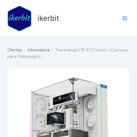
Ir
al
ikerbit
contenido
Ofertas
›
Informatica
›
Thermalright TR A70 Vision – Carcasa
para Videojuegos …