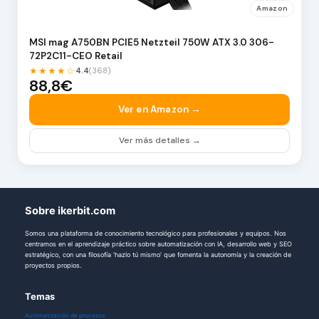
Amazon
MSI mag A750BN PCIE5 Netzteil 750W ATX 3.0 306-
72P2C11-CEO Retail
★★★★☆
4.4
(368)
88,8€
Ver en Amazon →
Ver más detalles →
Sobre ikerbit.com
Somos una plataforma de conocimiento tecnológico para profesionales y equipos. Nos
centramos en el aprendizaje práctico sobre automatización con IA, desarrollo web y SEO
estratégico, con una filosofía 'hazlo tú mismo' que fomenta la autonomía y la creación de
proyectos propios.
Temas
Automatización de procesos