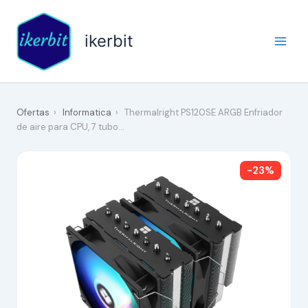
Ir
al
ikerbit
contenido
Ofertas
›
Informatica
›
Thermalright PS120SE ARGB Enfriador
de aire para CPU, 7 tubo…
-23%