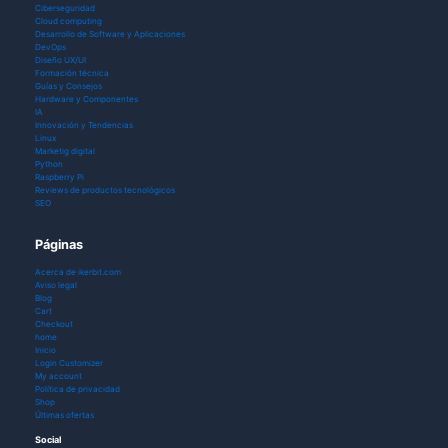
Ciberseguridad
Cloud computing
Desarrollo de Software y Aplicaciones
DevOps
Diseño UX/UI
Formación técnica
Guías y Consejos
Hardware y Componentes
IA
Innovación y Tendencias
Linux
Marketig digital
Python
Raspberry Pi
Reviews de productos tecnológicos
SEO
Páginas
Acerca de ikerbit.com
Aviso legal
Blog
Cart
Checkout
home
Inicio
Login Customizer
My account
Política de privacidad
Shop
Últimas ofertas
Social