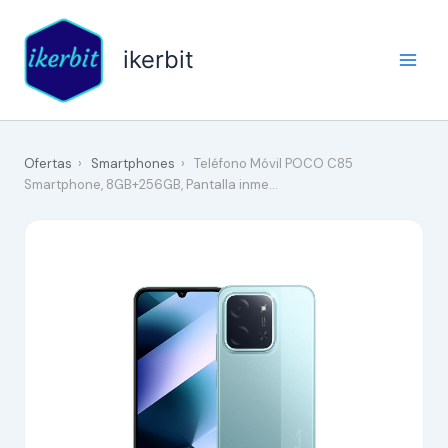
Ir
al
ikerbit
contenido
Ofertas
›
Smartphones
›
Teléfono Móvil POCO C85
Smartphone, 8GB+256GB, Pantalla inme…