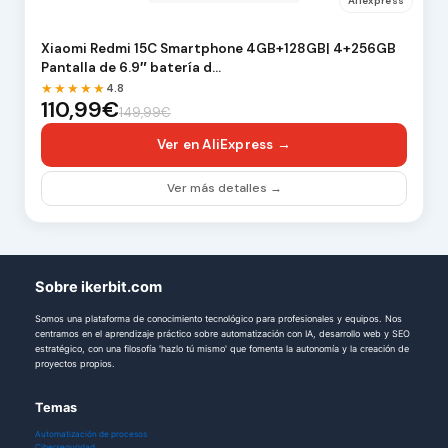
Aliexpress
Xiaomi Redmi 15C Smartphone 4GB+128GB| 4+256GB
Pantalla de 6.9″ batería d…
★★★★★
4.8
110,99€
149,99€
Ver en AliExpress →
Ver más detalles →
Sobre ikerbit.com
Somos una plataforma de conocimiento tecnológico para profesionales y equipos. Nos
centramos en el aprendizaje práctico sobre automatización con IA, desarrollo web y SEO
estratégico, con una filosofía 'hazlo tú mismo' que fomenta la autonomía y la creación de
proyectos propios.
Temas
Automatización de procesos
Ciberseguridad