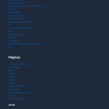
Cloud computing
Desarrollo de Software y Aplicaciones
DevOps
Diseño UX/UI
Formación técnica
Guías y Consejos
Hardware y Componentes
IA
Innovación y Tendencias
Linux
Marketig digital
Python
Raspberry Pi
Reviews de productos tecnológicos
SEO
Páginas
Acerca de ikerbit.com
Aviso legal
Blog
Cart
Checkout
home
Inicio
Login Customizer
My account
Política de privacidad
Shop
Últimas ofertas
Social