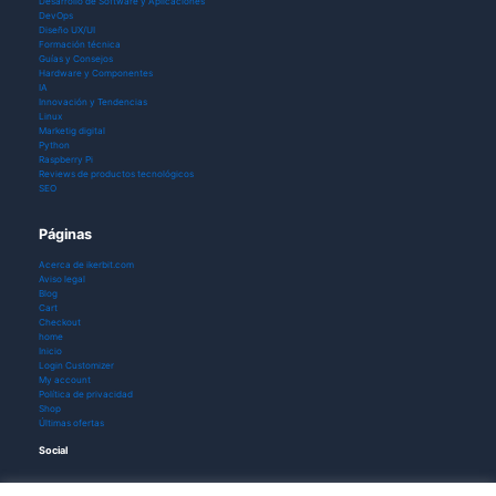
Desarrollo de Software y Aplicaciones
DevOps
Diseño UX/UI
Formación técnica
Guías y Consejos
Hardware y Componentes
IA
Innovación y Tendencias
Linux
Marketig digital
Python
Raspberry Pi
Reviews de productos tecnológicos
SEO
Páginas
Acerca de ikerbit.com
Aviso legal
Blog
Cart
Checkout
home
Inicio
Login Customizer
My account
Política de privacidad
Shop
Últimas ofertas
Social