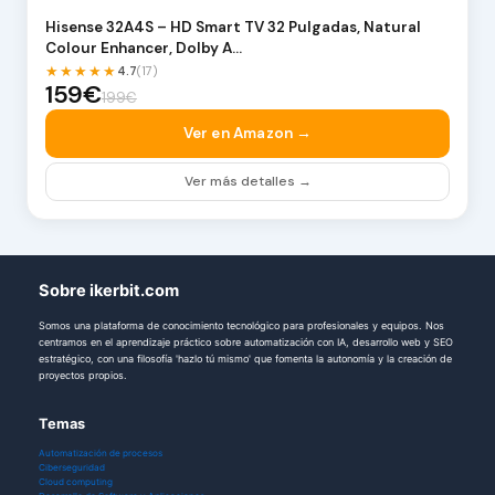
Hisense 32A4S – HD Smart TV 32 Pulgadas, Natural
Colour Enhancer, Dolby A…
★★★★★
4.7
(17)
159€
199€
Ver en Amazon →
Ver más detalles →
Sobre ikerbit.com
Somos una plataforma de conocimiento tecnológico para profesionales y equipos. Nos
centramos en el aprendizaje práctico sobre automatización con IA, desarrollo web y SEO
estratégico, con una filosofía 'hazlo tú mismo' que fomenta la autonomía y la creación de
proyectos propios.
Temas
Automatización de procesos
Ciberseguridad
Cloud computing