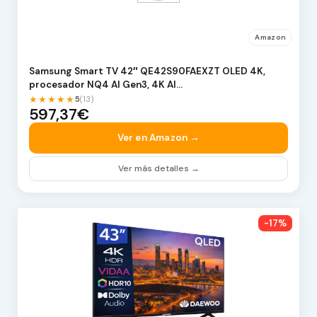
Amazon
Samsung Smart TV 42″ QE42S90FAEXZT OLED 4K,
procesador NQ4 AI Gen3, 4K AI…
★★★★★
5
(13)
597,37€
Ver en Amazon →
Ver más detalles →
-17%