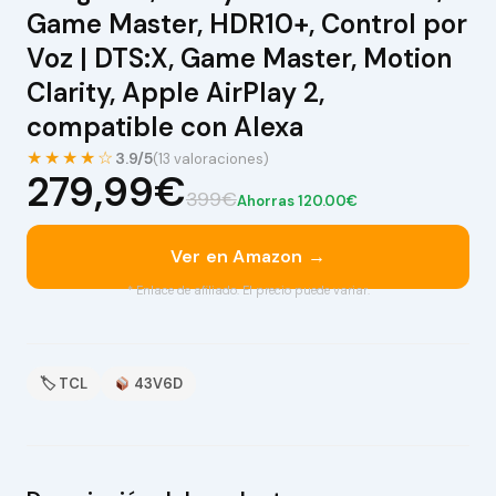
Game Master, HDR10+, Control por
Voz | DTS:X, Game Master, Motion
Clarity, Apple AirPlay 2,
compatible con Alexa
★★★★☆
3.9/5
(13 valoraciones)
279,99€
399€
Ahorras 120.00€
Ver en Amazon →
* Enlace de afiliado. El precio puede variar.
🏷 TCL
43V6D